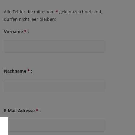
Alle Felder die mit einem
*
gekennzeichnet sind,
dürfen nicht leer bleiben:
Vorname
*
:
Nachname
*
:
E-Mail-Adresse
*
: