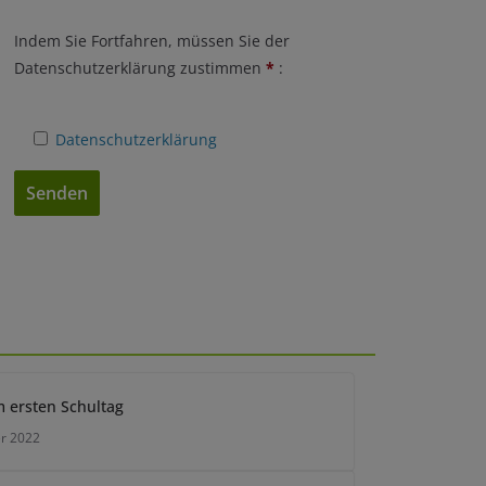
Indem Sie Fortfahren, müssen Sie der
Datenschutzerklärung zustimmen
*
:
Datenschutzerklärung
A
l
t
e
r
n
m ersten Schultag
a
t
r 2022
i