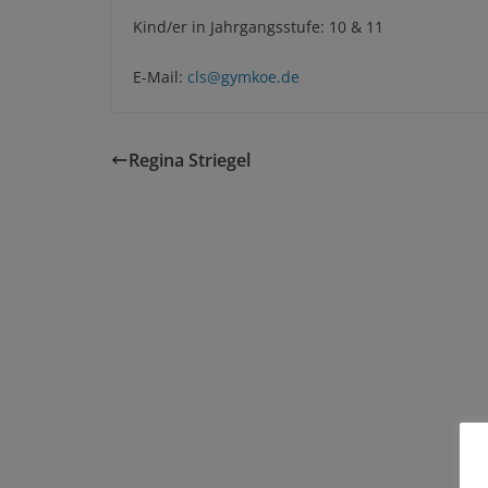
Kind/er in Jahrgangsstufe: 10 & 11
E-Mail:
cls@gymkoe.de
Regina Striegel