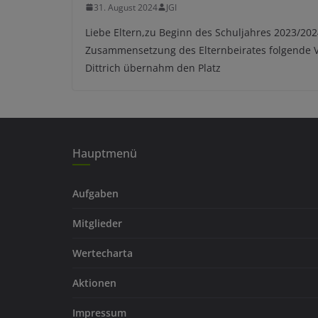
31. August 2024
JGI
Liebe Eltern,zu Beginn des Schuljahres 2023/202
Zusammensetzung des Elternbeirates folgende 
Dittrich übernahm den Platz
Hauptmenü
Aufgaben
Mitglieder
Wertecharta
Aktionen
Impressum