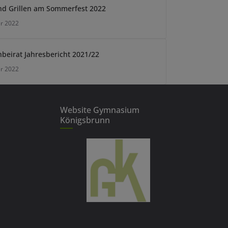
v
nd Grillen am Sommerfest 2022
e
r 2022
:
nbeirat Jahresbericht 2021/22
r 2022
Website Gymnasium
Königsbrunn