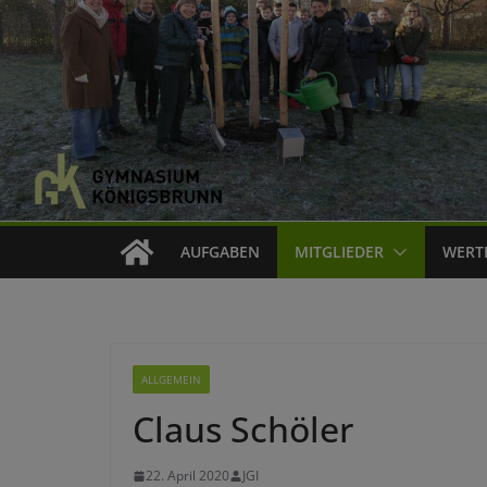
AUFGABEN
MITGLIEDER
WERT
ALLGEMEIN
Claus Schöler
22. April 2020
JGI