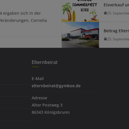
Eisverkauf u
4 ergaben sich in der
25. Septembe
Veränderungen, Cornelia
Beitrag Elter
25. Septembe
Elternbeirat
E-Mail
elternbeirat@gymkoe.de
Adresse
Alter Postweg 3
86343 Königsbrunn