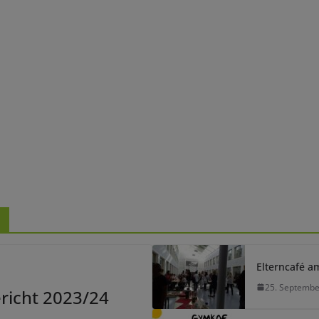
n
Elterncafé a
25. Septembe
ericht 2023/24