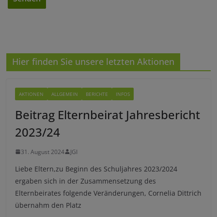
A
l
t
e
Hier finden Sie unsere letzten Aktionen
r
n
a
AKTIONEN
ALLGEMEIN
BERICHTE
INFOS
t
Beitrag Elternbeirat Jahresbericht
i
2023/24
v
e
31. August 2024
JGI
:
Liebe Eltern,zu Beginn des Schuljahres 2023/2024
ergaben sich in der Zusammensetzung des
Elternbeirates folgende Veränderungen, Cornelia Dittrich
übernahm den Platz